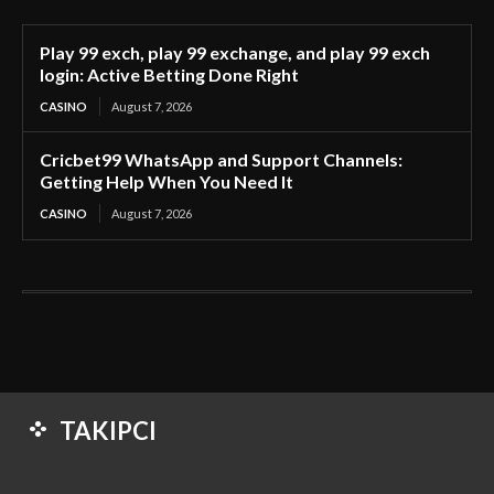
Play 99 exch, play 99 exchange, and play 99 exch
login: Active Betting Done Right
CASINO
August 7, 2026
Cricbet99 WhatsApp and Support Channels:
Getting Help When You Need It
CASINO
August 7, 2026
TAKIPCI